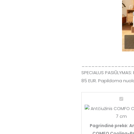
________________
SPECIALUS PASIŪLYMAS: P
85 EUR. Papildoma nuolai
Antčiuž
COMF
Coolin
Pro,
Pagrindinė prekė:
An
7
COMFO Cooling-Pr