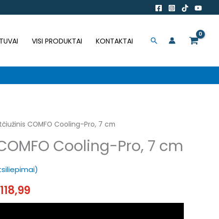
was:
is:
€229,99.
€118,99.
TUVAI
VISI PRODUKTAI
KONTAKTAI
Paieška
tčiužinis COMFO Cooling-Pro, 7 cm
riginal
Current
 COMFO Cooling-Pro, 7 cm
rice
price
as:
is:
tsiliepimai)
229,99.
€118,99.
118,99