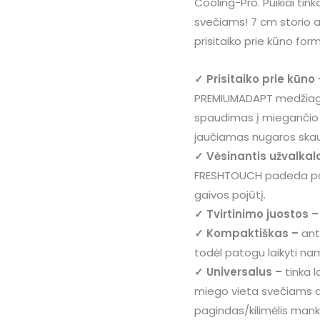
Cooling-Pro. Puikiai tin
svečiams! 7 cm storio a
prisitaiko prie kūno fo
✓ Prisitaiko prie kūno
PREMIUMADAPT medžiagos
spaudimas į miegančio a
jaučiamas nugaros skau
✓ Vėsinantis užvalkal
FRESHTOUCH padeda pala
gaivos pojūtį.
✓ Tvirtinimo juostos 
✓ Kompaktiškas –
antč
todėl patogu laikyti nam
✓ Universalus –
tinka 
miego vieta svečiams ar
pagindas/kilimėlis mank