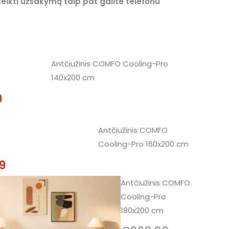
teikti užsakymą taip pat galite telefonu
al
Current
Antčiužinis COMFO Cooling-Pro
140x200 cm
price
9
is:
9.
€118,99.
al
Current
Antčiužinis COMFO
Cooling-Pro 160x200 cm
price
9
is:
produkto
Antčiužinis COMFO
Current
Original
9.
€132,99.
kiekis:
Cooling-Pro
price
price
Antčiužinis
180x200 cm
COMFO
is:
was: