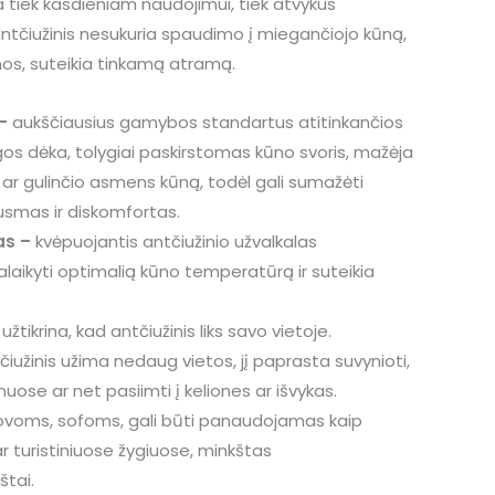
ka tiek kasdieniam naudojimui, tiek atvykus
ntčiužinis nesukuria spaudimo į miegančiojo kūną,
rmos, suteikia tinkamą atramą.
 –
aukščiausius gamybos standartus atitinkančios
 dėka, tolygiai paskirstomas kūno svoris, mažėja
r gulinčio asmens kūną, todėl gali sumažėti
smas ir diskomfortas.
as –
kvėpuojantis antčiužinio užvalkalas
ikyti optimalią kūno temperatūrą ir suteikia
–
užtikrina, kad antčiužinis liks savo vietoje.
iužinis užima nedaug vietos, jį paprasta suvynioti,
uose ar net pasiimti į keliones ar išvykas.
lovoms, sofoms, gali būti panaudojamas kaip
 turistiniuose žygiuose, minkštas
štai.