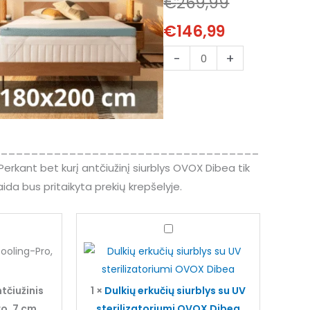
€
269,99
Cooling-
€146,99.
€269,99.
€
146,99
Pro
180x200
-
+
cm
__________________________________
erkant bet kurį antčiužinį siurblys OVOX Dibea tik
da bus pritaikyta prekių krepšelyje.
Current
Original
inis
Dulkių
price
price
O
erkučių
is:
was:
g-
siurblys
€99,99.
€239,00.
su
tčiužinis
1
×
Dulkių erkučių siurblys su UV
UV
o, 7 cm
sterilizatoriumi OVOX Dibea