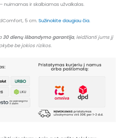
– nuimamas ir skalbiamas užvalkalas.
udComfort, 5 cm.
Sužinokite daugiau čia.
ma
30 dienų išbandymo garantija
, leidžianti jums jį
 kokybe be jokios rizikos.