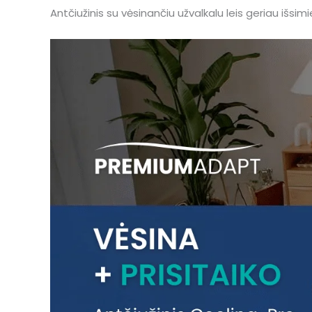
Antčiužinis su vėsinančiu užvalkalu leis geriau išsi