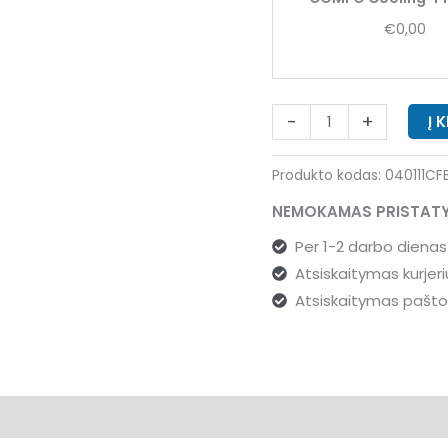
cm
€
0,00
-
+
Į 
Produkto kodas:
040111CF
NEMOKAMAS PRISTAT
Per 1-2 darbo dienas
Atsiskaitymas kurjer
Atsiskaitymas pašt
imai (15)