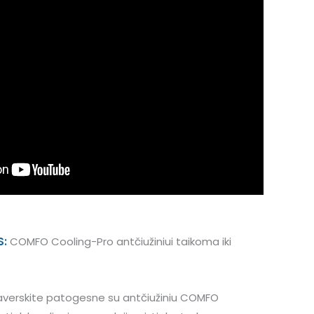
S:
COMFO Cooling-Pro antčiužiniui taikoma iki
paverskite patogesne su antčiužiniu COMFO