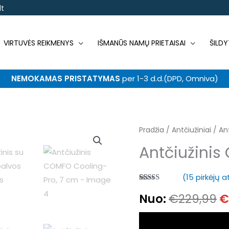
t
VIRTUVĖS REIKMENYS
IŠMANŪS NAMŲ PRIETAISAI
ŠILDY
NEMOKAMAS PRISTATYMAS
per 1-3 d.d.(DPD, Omniva)
produkto
Pradžia
/
Antčiužiniai
/ An
O
kiekis:
Antčiužinis
p
Antčiužinis
COMFO
w
(
15
pirkėjų a
Cooling-
Įvertinimas:
15
€
Nuo:
€
229,99
€
4.93
iš 5
Pro,
(viso
įvertinimų:
)
7
cm