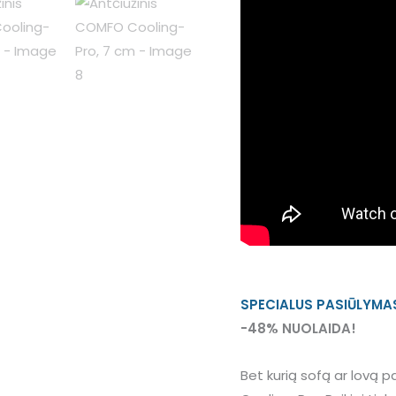
SPECIALUS PASIŪLYMA
-48% NUOLAIDA!
Bet kurią sofą ar lovą 