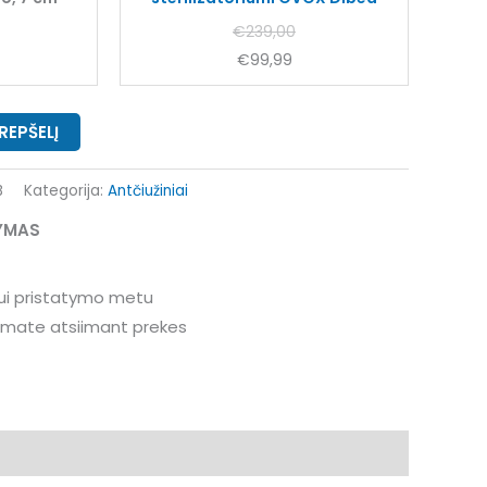
sterilizatoriumi
€
239,00
OVOX
€
99,99
Dibea
KREPŠELĮ
B
Kategorija:
Antčiužiniai
YMAS
iui pristatymo metu
omate atsiimant prekes