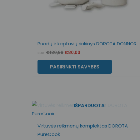
Puodų ir keptuvių rinkinys DOROTA DONNOR
€
130,99
€
80,00
NUO:
PASIRINKTI SAVYBES
Original
Current
IŠPARDUOTA
price
price
was:
is:
€59,99.
€39,99.
Virtuvės reikmenų komplektas DOROTA
PureCook