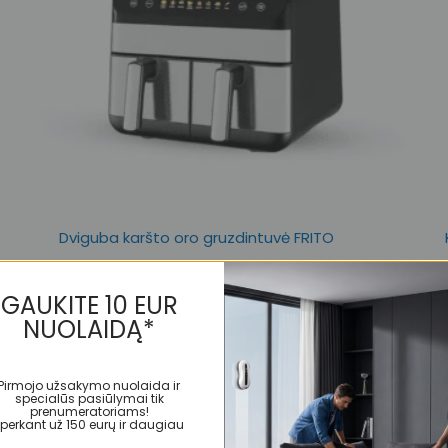
Dviguba karšto oro gruzdintuvė FRITO
DOUBLE
€
259,99
€
99,99
GAUKITE 10 EUR
NUO:
NUOLAIDĄ*
Į KREPŠELĮ
Pirmojo užsakymo nuolaida ir
specialūs pasiūlymai tik
prenumeratoriams!
*perkant už 150 eurų ir daugiau