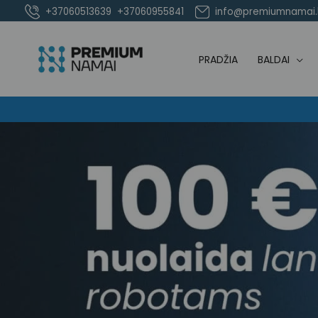
Pereiti
+37060513639
+37060955841
info@premiumnamai.l
prie
turinio
PRADŽIA
BALDAI