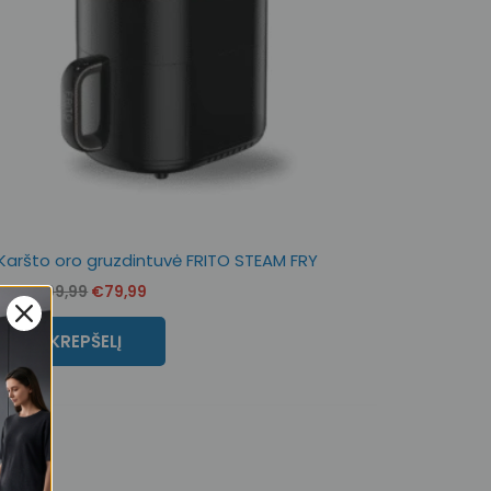
Karšto oro gruzdintuvė FRITO STEAM FRY
€
199,99
€
79,99
NUO:
Į KREPŠELĮ