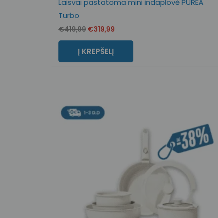
Laisvai pastatoma mini indaplovė PUREA
Turbo
€
419,99
€
319,99
Į KREPŠELĮ
Original
Current
price
price
was:
is:
€130,99.
€80,00.