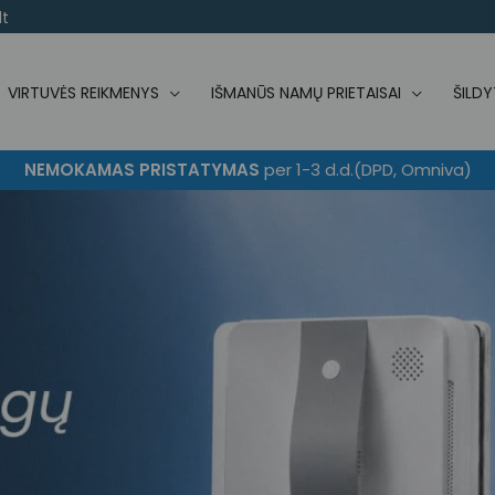
t
VIRTUVĖS REIKMENYS
IŠMANŪS NAMŲ PRIETAISAI
ŠILDY
NEMOKAMAS PRISTATYMAS
per 1-3 d.d.(DPD, Omniva)