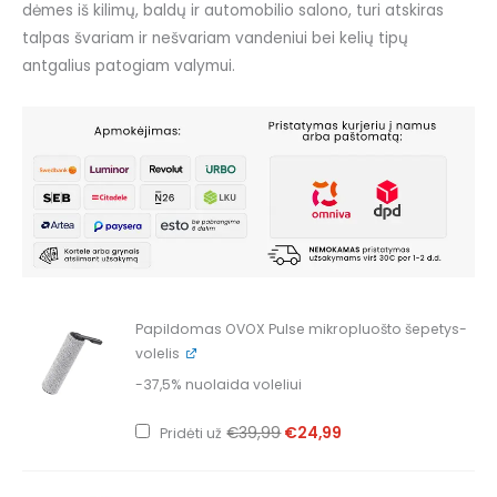
dėmes iš kilimų, baldų ir automobilio salono, turi atskiras
talpas švariam ir nešvariam vandeniui bei kelių tipų
antgalius patogiam valymui.
Original
Current
Papildomas OVOX Pulse mikropluošto šepetys-
price
price
was:
is:
volelis
€39,99.
€24,99.
-37,5% nuolaida voleliui
€
39,99
€
24,99
Pridėti už