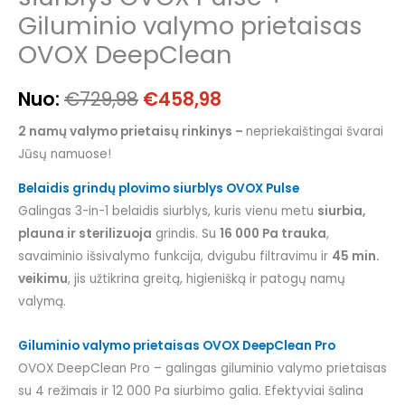
Giluminio valymo prietaisas
OVOX DeepClean
Nuo:
€
729,98
€
458,98
2 namų valymo prietaisų rinkinys –
nepriekaištingai švarai
Jūsų namuose!
Belaidis grindų plovimo siurblys OVOX Pulse
Galingas 3-in-1 belaidis siurblys, kuris vienu metu
siurbia,
plauna ir sterilizuoja
grindis. Su
16 000 Pa trauka
,
savaiminio išsivalymo funkcija, dvigubu filtravimu ir
45 min.
veikimu
, jis užtikrina greitą, higienišką ir patogų namų
valymą.
Giluminio valymo prietaisas OVOX DeepClean Pro
OVOX DeepClean Pro – galingas giluminio valymo prietaisas
su 4 režimais ir 12 000 Pa siurbimo galia. Efektyviai šalina