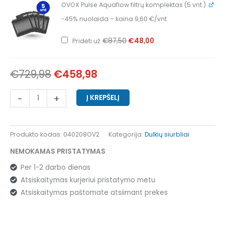
Original
Current
OVOX Pulse Aquaflow filtrų komplektas (5 vnt.)
price
price
was:
is:
-45% nuolaida – kaina 9,60 €/vnt
€87,50.
€48,00.
€
87,50
€
48,00
Pridėti už
€
729,98
€
458,98
-
+
Į KREPŠELĮ
Produkto kodas:
040208OV2
Kategorija:
Dulkių siurbliai
NEMOKAMAS PRISTATYMAS
Per 1-2 darbo dienas
Atsiskaitymas kurjeriui pristatymo metu
Atsiskaitymas paštomate atsiimant prekes