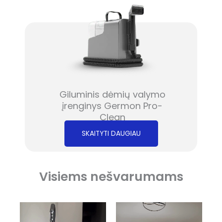
Giluminis dėmių valymo
įrenginys Germon Pro-
Clean
SKAITYTI DAUGIAU
Visiems nešvarumams