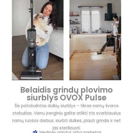
Belaidis grindų plovimo
siurblys OVOX Pulse
Šis patobulintas dulkių siurblys – tikras namų švaros
stebuklas. Vienu įrenginiu galite atlikti tris svarbiausius
namų ruošos darbus: siurbti dulkes, plauti grindis ir net
jas sterilizuoti.
Medinės grindys arba parketas