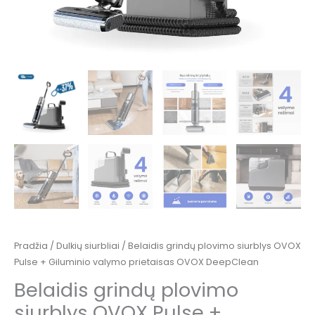
DeepClean
Pradžia
/
Dulkių siurbliai
/ Belaidis grindų plovimo siurblys OVOX
Pulse + Giluminio valymo prietaisas OVOX DeepClean
Belaidis grindų plovimo
siurblys OVOX Pulse +