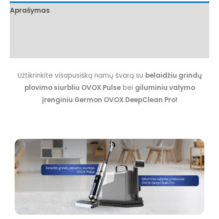
Aprašymas
Papildoma informacija
Atsiliepimai (0)
Užtikrinkite visapusišką namų švarą su
belaidžiu grindų
plovimo siurbliu OVOX Pulse
bei
giluminiu valymo
įrenginiu Germon OVOX DeepClean Pro!