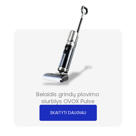
Belaidis grindų plovimo
siurblys OVOX Pulse
SKAITYTI DAUGIAU