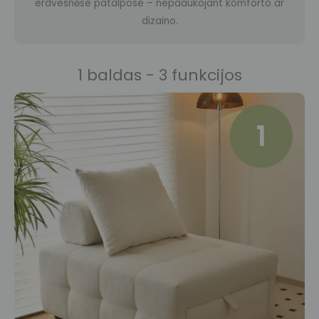
erdvesnėse patalpose – nepaaukojant komforto ar
dizaino.
1 baldas - 3 funkcijos