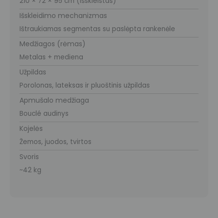
210 × 72 × 95 cm (išskleistas)
Išskleidimo mechanizmas
Ištraukiamas segmentas su paslėpta rankenėle
Medžiagos (rėmas)
Metalas + mediena
Užpildas
Porolonas, lateksas ir pluoštinis užpildas
Apmušalo medžiaga
Bouclé audinys
Kojelės
Žemos, juodos, tvirtos
Svoris
~42 kg