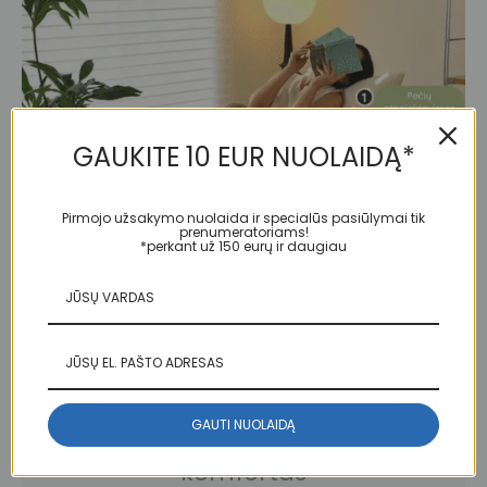
GAUKITE 10 EUR NUOLAIDĄ*
Pirmojo užsakymo nuolaida ir specialūs pasiūlymai tik
prenumeratoriams!
*perkant už 150 eurų ir daugiau
GAUTI NUOLAIDĄ
Iki smulkmenų apgalvotas
komfortas